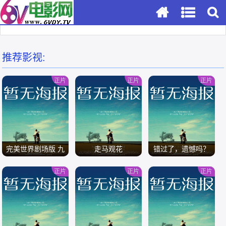
推荐影视:
正片
正片
正片
完美世界剧场版 九
走马观花
错过了，遗憾吗？
劫焚天
正片
正片
正片
/
/
/