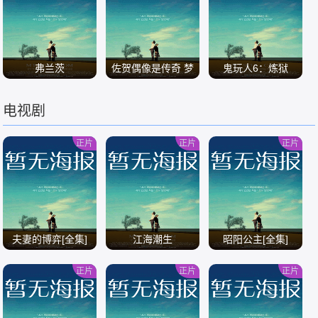
/
/
/
弗兰茨
佐贺偶像是传奇 梦
鬼玩人6：炼狱
想银河乐园
电视剧
/
/
/
正片
正片
正片
夫妻的博弈[全集]
江海潮生
昭阳公主[全集]
正片
正片
正片
/
/
/