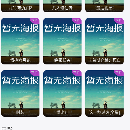
九门/老九门2
凡人修仙传
最后孤屋
正片
正片
正片
/
/
/
情挑六月花
绝密任务
卡普斯穿越：死亡
的反面
正片
正片
正片
/
/
/
时装
燃比娃
这一秒过火[全集]
电影