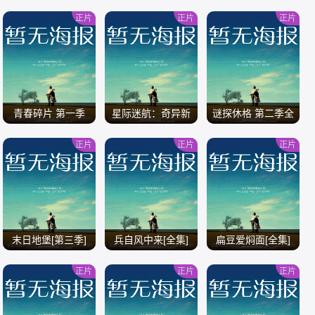
正片
正片
正片
/
/
/
青春碎片 第一季
星际迷航：奇异新
谜探休格 第二季全
世界[第四季]
正片
正片
正片
/
/
/
末日地堡[第三季]
兵自风中来[全集]
扁豆爱焖面[全集]
正片
正片
正片
/
/
/