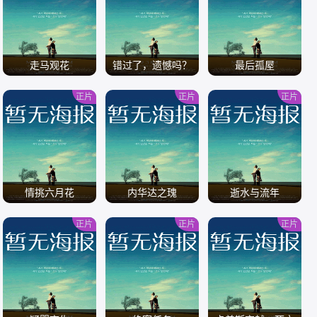
/
/
/
走马观花
错过了，遗憾吗？
最后孤屋
正片
正片
正片
/
/
/
情挑六月花
内华达之瑰
逝水与流年
正片
正片
正片
/
/
/