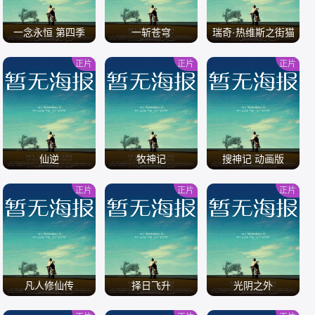
一念永恒 第四季
一斩苍穹
瑞奇·热维斯之街猫
一族
正片
正片
正片
/
/
/
仙逆
牧神记
搜神记 动画版
正片
正片
正片
/
/
/
凡人修仙传
择日飞升
光阴之外