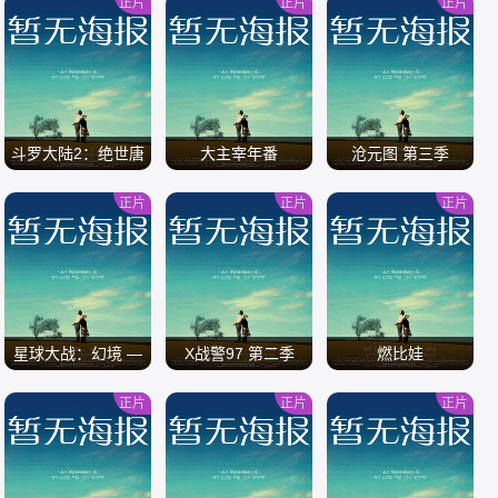
正片
正片
正片
/
/
/
斗罗大陆2：绝世唐
大主宰年番
沧元图 第三季
门
正片
正片
正片
/
/
/
星球大战：幻境 —
X战警97 第二季
燃比娃
第九个绝地武士[全
正片
正片
正片
集]
/
/
/