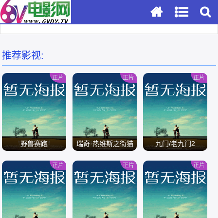
推荐影视:
正片
正片
正片
野兽赛跑
瑞奇·热维斯之街猫
九门/老九门2
一族
正片
正片
正片
/
/
/