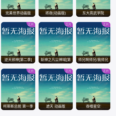
完美世界动画版
将夜(动画版)
东大高武学院
正片
正片
正片
/
/
/
逆天邪神[第二季]
斩神之凡尘神域[第
师兄啊师兄/我师兄
二季]
实在太稳健了
正片
正片
正片
/
/
/
柯蒂斯总统 第一季
遮天 动画版
吞噬星空