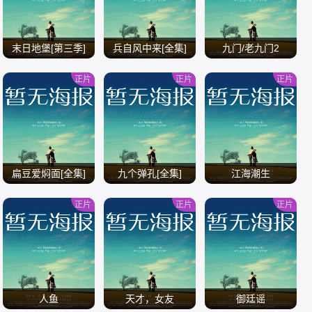
末日地堡[第三季]
兵自风中来[全集]
九门/老九门2
正片
正片
正片
/
/
/
扁豆爱焖面[全集]
九个弹孔[全集]
江海潮生
正片
正片
正片
/
/
/
人鱼
天才，女友
御廷谣