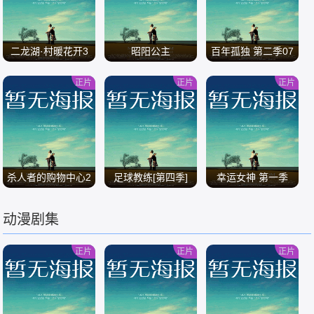
二龙湖·村暖花开3
昭阳公主
百年孤独 第二季07
[全集]
正片
正片
正片
/
/
/
杀人者的购物中心2
足球教练[第四季]
幸运女神 第一季
动漫剧集
/
/
/
正片
正片
正片