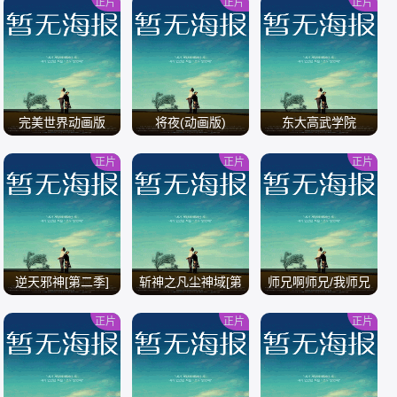
正片
正片
正片
集]
/
/
/
完美世界动画版
将夜(动画版)
东大高武学院
正片
正片
正片
/
/
/
逆天邪神[第二季]
斩神之凡尘神域[第
师兄啊师兄/我师兄
二季]
实在太稳健了
正片
正片
正片
/
/
/