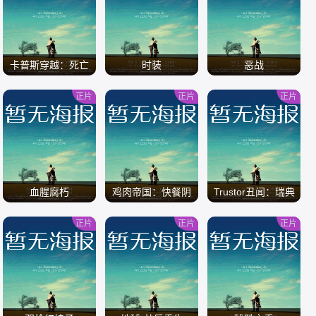
/
/
/
卡普斯穿越：死亡
时装
恶战
的反面
正片
正片
正片
/
/
/
血腥腐朽
鸡肉帝国：快餐阴
Trustor丑闻：瑞典
谋
金融案内幕
正片
正片
正片
/
/
/