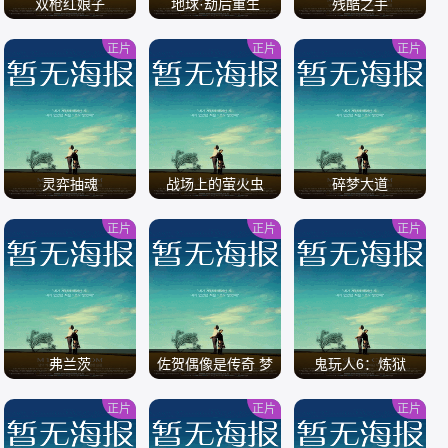
双枪红娘子
地球·劫后重生
残酷之手
正片
正片
正片
/
/
/
灵弈抽魂
战场上的萤火虫
碎梦大道
正片
正片
正片
/
/
/
弗兰茨
佐贺偶像是传奇 梦
鬼玩人6：炼狱
想银河乐园
正片
正片
正片