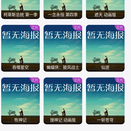
柯蒂斯总统 第一季
一念永恒 第四季
遮天 动画版
正片
正片
正片
/
/
/
吞噬星空
蝙蝠侠：披风战士
仙逆
第1-2季全
正片
正片
正片
/
/
/
牧神记
搜神记 动画版
一斩苍穹