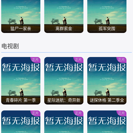
/
/
/
猛尸一家亲
离群索金
孤军突围
电视剧
/
/
/
正片
正片
正片
青春碎片 第一季
星际迷航：奇异新
谜探休格 第二季全
世界[第四季]
正片
正片
正片
/
/
/