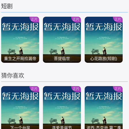
短剧
/
/
/
正片
正片
正片
重生之开局捡漏帝
菩提临世
心花路放(短剧)
王绿
猜你喜欢
/
/
/
正片
正片
正片
下一个台风
寻爱圣诞节
波西·杰克逊 第二季