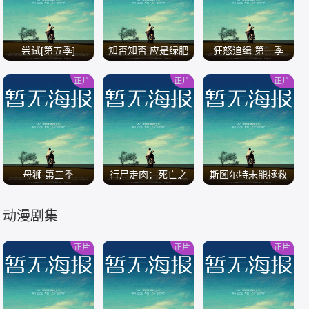
尝试[第五季]
知否知否 应是绿肥
狂怒追缉 第一季
红瘦[全集]
正片
正片
正片
/
/
/
母狮 第三季
行尸走肉：死亡之
斯图尔特未能拯救
城[第三季]
宇宙 第一季
动漫剧集
/
/
/
正片
正片
正片