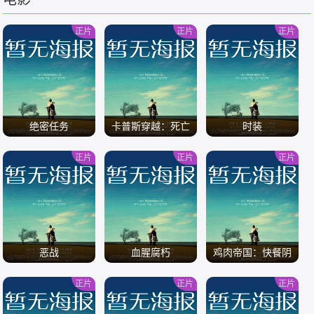
/
/
/
正片
正片
正片
绝密任务
卡普斯穿越：死亡
时装
的反面
正片
正片
正片
/
/
/
恶战
血腥腐朽
鸡肉帝国：快餐阴
谋
正片
正片
正片