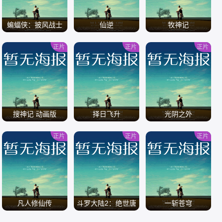
蝙蝠侠：披风战士
仙逆
牧神记
第1-2季全
正片
正片
正片
/
/
/
搜神记 动画版
择日飞升
光阴之外
正片
正片
正片
/
/
/
凡人修仙传
斗罗大陆2：绝世唐
一斩苍穹
门