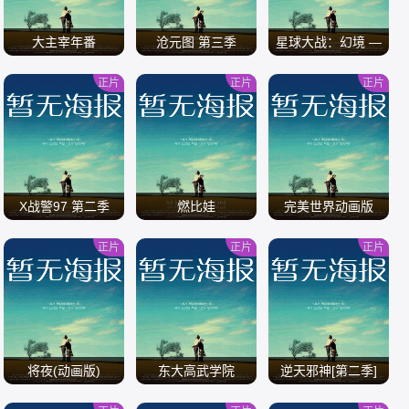
大主宰年番
沧元图 第三季
星球大战：幻境 —
第九个绝地武士[全
正片
正片
正片
集]
/
/
/
X战警97 第二季
燃比娃
完美世界动画版
正片
正片
正片
/
/
/
将夜(动画版)
东大高武学院
逆天邪神[第二季]