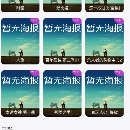
时装
燃比娃
这一秒过火[全集]
正片
正片
正片
/
/
/
人鱼
百年孤独 第二季07
杀人者的购物中心2
正片
正片
正片
/
/
/
幸运女神 第一季
残酷之手
鬼玩人6：炼狱
电影