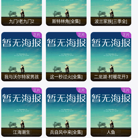
九门/老九门2
斯特林角[全集]
波兰家族[三季全]
正片
正片
正片
/
/
/
我与沃尔特家男孩
这一秒过火[全集]
二龙湖·村暖花开3
的生活[三季全]
[全集]
正片
正片
正片
/
/
/
江海潮生
兵自风中来[全集]
人鱼