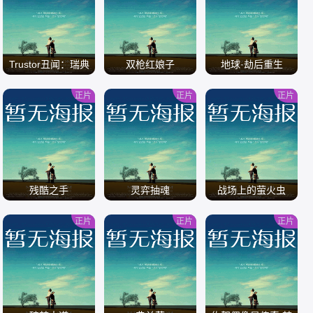
/
/
/
Trustor丑闻：瑞典
双枪红娘子
地球·劫后重生
金融案内幕
正片
正片
正片
/
/
/
残酷之手
灵弈抽魂
战场上的萤火虫
正片
正片
正片
/
/
/