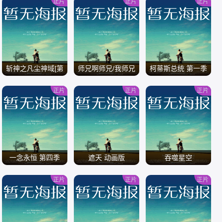
正片
正片
正片
/
/
/
斩神之凡尘神域[第
师兄啊师兄/我师兄
柯蒂斯总统 第一季
二季]
实在太稳健了
正片
正片
正片
/
/
/
一念永恒 第四季
遮天 动画版
吞噬星空
正片
正片
正片
/
/
/