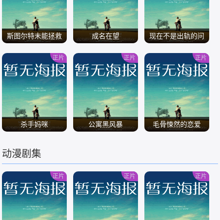
斯图尔特未能拯救
成名在望
现在不是出轨的问
宇宙 第一季
题
正片
正片
正片
/
/
/
杀手妈咪
公寓黑风暴
毛骨悚然的恋爱
动漫剧集
/
/
/
正片
正片
正片