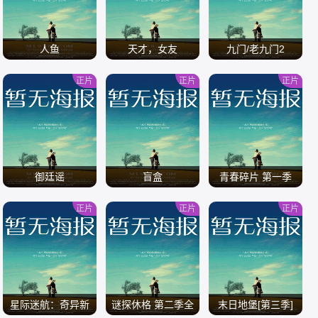
人鱼
天才，女友
九门/老九门2
正片
正片
正片
/
/
/
御廷谣
盲盒
青春碎片 第一季
正片
正片
正片
/
/
/
星际迷航：奇异新
谜探休格 第二季全
末日地堡[第三季]