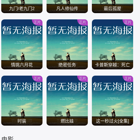
九门/老九门2
凡人修仙传
最后孤屋
正片
正片
正片
/
/
/
情挑六月花
绝密任务
卡普斯穿越：死亡
的反面
正片
正片
正片
/
/
/
时装
燃比娃
这一秒过火[全集]
电影