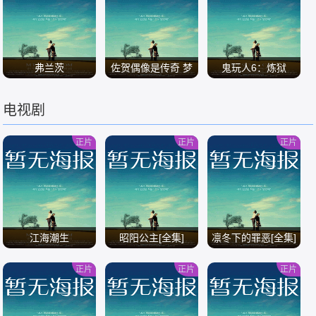
/
/
/
弗兰茨
佐贺偶像是传奇 梦
鬼玩人6：炼狱
想银河乐园
电视剧
/
/
/
正片
正片
正片
江海潮生
昭阳公主[全集]
凛冬下的罪恶[全集]
正片
正片
正片
/
/
/