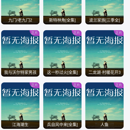
九门/老九门2
斯特林角[全集]
波兰家族[三季全]
正片
正片
正片
/
/
/
我与沃尔特家男孩
这一秒过火[全集]
二龙湖·村暖花开3
的生活[三季全]
[全集]
正片
正片
正片
/
/
/
江海潮生
兵自风中来[全集]
人鱼