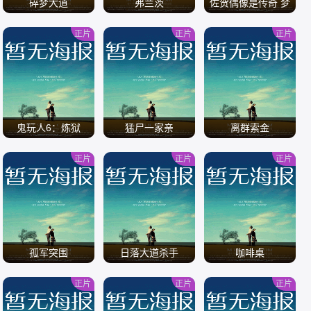
碎梦大道
弗兰茨
佐贺偶像是传奇 梦
想银河乐园
正片
正片
正片
/
/
/
鬼玩人6：炼狱
猛尸一家亲
离群索金
正片
正片
正片
/
/
/
孤军突围
日落大道杀手
咖啡桌
正片
正片
正片