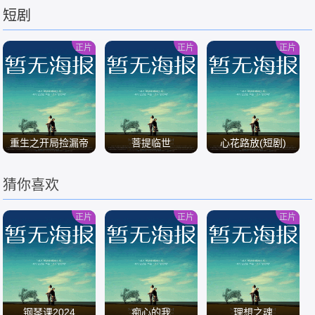
短剧
/
/
/
正片
正片
正片
重生之开局捡漏帝
菩提临世
心花路放(短剧)
王绿
猜你喜欢
/
/
/
正片
正片
正片
钢琴课2024
痴心的我
理想之魂