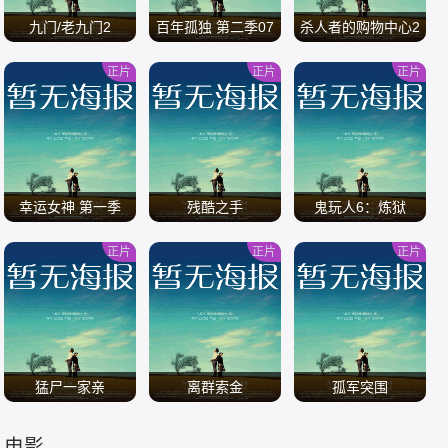
九门/老九门2
百年孤独 第二季07
杀人者的购物中心2
正片
正片
正片
/
/
/
幸运女神 第一季
残酷之手
鬼玩人6：炼狱
正片
正片
正片
/
/
/
猛尸一家亲
离群索金
孤军突围
电影