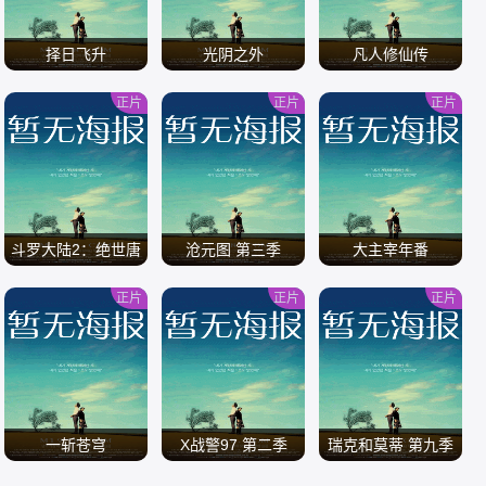
择日飞升
光阴之外
凡人修仙传
正片
正片
正片
/
/
/
斗罗大陆2：绝世唐
沧元图 第三季
大主宰年番
门
正片
正片
正片
/
/
/
一斩苍穹
X战警97 第二季
瑞克和莫蒂 第九季
全