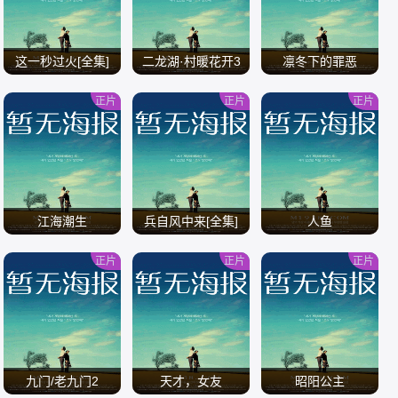
这一秒过火[全集]
二龙湖·村暖花开3
凛冬下的罪恶
[全集]
正片
正片
正片
/
/
/
江海潮生
兵自风中来[全集]
人鱼
正片
正片
正片
/
/
/
九门/老九门2
天才，女友
昭阳公主