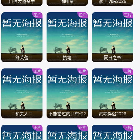
日落大道杀手
咖啡桌
掌上明珠2026
正片
正片
正片
/
/
/
舒芙蕾
执笔
夏日之书
正片
正片
正片
/
/
/
和夫人
不能错过的只有你2
灵魂伴侣2026
正片
正片
正片