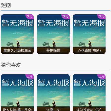
短剧
/
/
/
正片
正片
正片
重生之开局捡漏帝
菩提临世
心花路放(短剧)
王绿
猜你喜欢
/
/
/
正片
正片
爱入歧途[第三季全]
道高一丈
斗破苍穹4：逃亡