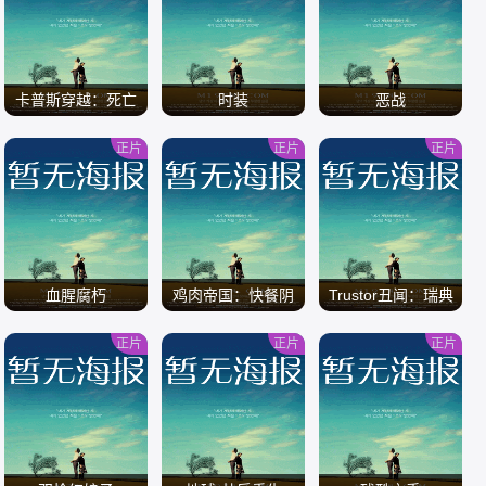
/
/
/
卡普斯穿越：死亡
时装
恶战
的反面
正片
正片
正片
/
/
/
血腥腐朽
鸡肉帝国：快餐阴
Trustor丑闻：瑞典
谋
金融案内幕
正片
正片
正片
/
/
/