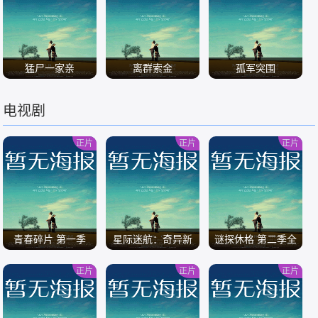
/
/
/
猛尸一家亲
离群索金
孤军突围
电视剧
/
/
/
正片
正片
正片
青春碎片 第一季
星际迷航：奇异新
谜探休格 第二季全
世界[第四季]
正片
正片
正片
/
/
/