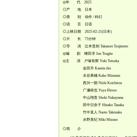
◎年 代 2025
◎产 地 日本
◎类 别 动作 / 科幻
◎语 言 日语
◎上映日期 2025-02-21(日本)
◎片 长 75分钟
◎导 演 辻本贵则 Takanori Tsujimoto
◎编 剧 继田淳 Jun Tsugita
◎主 演 户塚有辉 Yuki Totsuka
金田升 Kaneta sho
水谷果穗 Kaho Mizutani
西兴一朗 Nishi Koichirou
广濑裕也 Yuya Hirose
中山翔贵 Shoki Nakayama
田中日奈子 Hinako Tanaka
竹中直人 Naoto Takenaka
水野美纪 Miki Mizuno
◎简 介