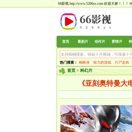
66影视 http://www.5266ys.com 欢迎大家！！！
首页
喜剧片
动作片
爱情片
热门搜索：
蜘蛛侠
权力的游戏
行尸走肉
首页
>
科幻片
《亚刻奥特曼大