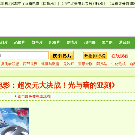
66影视
[2023年度豆瓣电影【口碑榜】]
【历年北美电影票房排行榜】
【豆瓣评分前10
科幻片
恐怖片
战争片
纪录片
剧情片
3D电影
国产剧
港台剧
热播排行榜
在线观看
复仇者联盟
西部世界
速度与激情
鬼吹灯
变形金刚
阿凡达
生化危机
哈
电影：超次元大决战！光与暗的亚刻》
|
万部电影免费在线观看
|