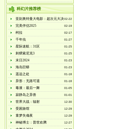
战！光与暗的亚刻
科幻片推荐榜
亚刻奥特曼大电影：超次元大决
02-22
战！光与暗的亚刻
完美伴侣2025
02-19
柯拉
02-17
千年虫
01-27
星际迷航：31区
01-25
刺猬索尼克3
01-25
末日2024
01-23
海岛巨蟒
01-23
遥远之处
01-18
异形：无路可退
01-18
毒液：最后一舞
01-05
寂静岛之异兽
01-01
世界大战：辐射
12-30
受困旅馆
12-29
童梦失魂夜
12-29
神秘博士：普世欢腾
12-27