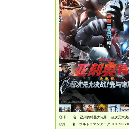
◎译 名 亚刻奥特曼大电影：超次元大决战！光与暗的亚刻/Ultr
◎片 名 ウルトラマンアーク THE MOV