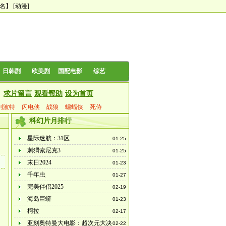
0名】
[动漫]
日韩剧
欧美剧
国配电影
综艺
求片留言
观看帮助
设为首页
利波特
闪电侠
战狼
蝙蝠侠
死侍
科幻片月排行
星际迷航：31区
01-25
刺猬索尼克3
01-25
末日2024
01-23
千年虫
01-27
完美伴侣2025
02-19
海岛巨蟒
01-23
柯拉
02-17
亚刻奥特曼大电影：超次元大决
02-22