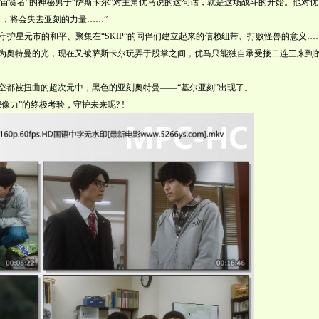
宙贤者”的神秘男子“萨斯卡尔”对主角优马说的这句话，就是这场战斗的开始。他对优
了，将会失去亚刻的力量……”
守护星元市的和平、聚集在“SKIP”的同伴们建立起来的信赖纽带、打败怪兽的意义…
为奥特曼的光，现在又被萨斯卡尔玩弄于股掌之间，优马只能独自承受接二连三来到
都被扭曲的超次元中，黑色的亚刻奥特曼——“基尔亚刻”出现了。
力”的终极考验，守护未来呢? !