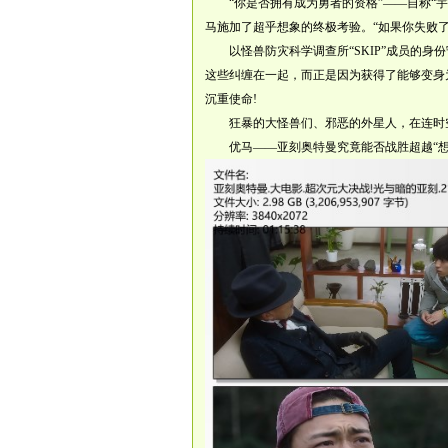
“你是否拥有成为勇者的资格”——自称“宇
马施加了超乎想象的终极考验。“如果你失败
以怪兽防灾科学调查所“SKIP”成员的身份
这些纠缠在一起，而正是因为获得了能够变身
沉重使命!
狂暴的大怪兽们、邪恶的外星人，在连时空
优马——亚刻奥特曼究竟能否战胜超越“想像