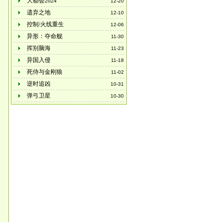
大都会2024
12-20
遗弃之地
12-10
控制/火线重生
12-06
异形：夺命舰
11-30
挥别脑海
11-23
异国入侵
11-18
死侍与金刚狼
11-02
逆时追凶
10-31
弹弓卫星
10-30