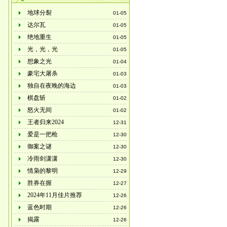
地球分裂
01-05
达尔瓦
01-05
绝地重生
01-05
光，光，光
01-05
想象之光
01-04
豪宅大屠杀
01-03
独自在夜晚的海边
01-03
棋盘斩
01-02
怒火无间
01-02
王者归来2024
12-31
爱是一把枪
12-30
御案之谜
12-30
冷雨剑潇潇
12-30
情枭的黎明
12-29
胜券在握
12-27
2024年11月佳片推荐
12-26
蓝色时期
12-26
揭露
12-26