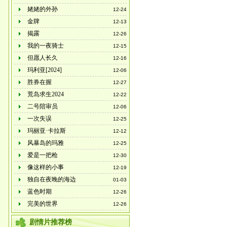
姥姥的外孙
12-24
金牌
12-13
揭露
12-26
我的一夜骑士
12-15
但愿人长久
12-16
玛利亚[2024]
12-06
胜券在握
12-27
荒岛求生2024
12-22
二号陪审员
12-06
一次失误
12-25
玛丽亚·卡拉斯
12-12
风暴岛的玛雅
12-25
爱是一把枪
12-30
像这样的小事
12-19
独自在夜晚的海边
01-03
蓝色时期
12-26
完美的世界
12-26
剧情片推荐榜