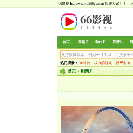
66影视 http://www.5266ys.com 欢迎大家！！！
首页
喜剧片
动作片
爱情片
热门搜索：
蜘蛛侠
权力的游戏
行尸走肉
首页
>
剧情片