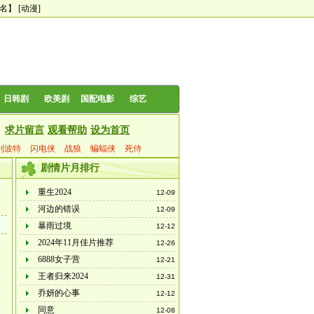
0名】
[动漫]
日韩剧
欧美剧
国配电影
综艺
求片留言
观看帮助
设为首页
利波特
闪电侠
战狼
蝙蝠侠
死侍
剧情片月排行
重生2024
12-09
河边的错误
12-09
暴雨过境
12-12
2024年11月佳片推荐
12-26
6888女子营
12-21
王者归来2024
12-31
乔妍的心事
12-12
同意
12-08