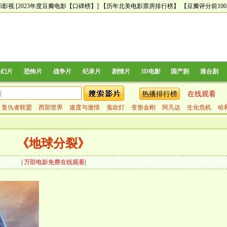
66影视
[2023年度豆瓣电影【口碑榜】]
【历年北美电影票房排行榜】
【豆瓣评分前10
科幻片
恐怖片
战争片
纪录片
剧情片
3D电影
国产剧
港台剧
热播排行榜
在线观看
复仇者联盟
西部世界
速度与激情
鬼吹灯
变形金刚
阿凡达
生化危机
哈
《地球分裂》
|
万部电影免费在线观看
|