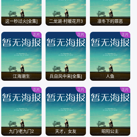
这一秒过火[全集]
二龙湖·村暖花开3
凛冬下的罪恶
[全集]
正片
正片
正片
/
/
/
江海潮生
兵自风中来[全集]
人鱼
正片
正片
正片
/
/
/
九门/老九门2
天才，女友
昭阳公主