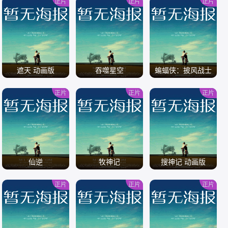
正片
正片
正片
/
/
/
遮天 动画版
吞噬星空
蝙蝠侠：披风战士
第1-2季全
正片
正片
正片
/
/
/
仙逆
牧神记
搜神记 动画版
正片
正片
正片
/
/
/