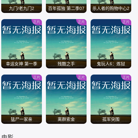
九门/老九门2
百年孤独 第二季07
杀人者的购物中心2
正片
正片
正片
/
/
/
幸运女神 第一季
残酷之手
鬼玩人6：炼狱
正片
正片
正片
/
/
/
猛尸一家亲
离群索金
孤军突围
电影