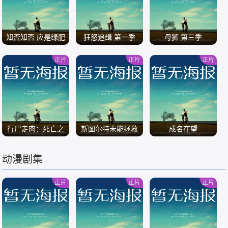
知否知否 应是绿肥
狂怒追缉 第一季
母狮 第三季
红瘦[全集]
正片
正片
正片
/
/
/
行尸走肉：死亡之
斯图尔特未能拯救
成名在望
城[第三季]
宇宙 第一季
动漫剧集
/
/
/
正片
正片
正片