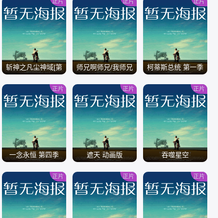
正片
正片
正片
/
/
/
斩神之凡尘神域[第
师兄啊师兄/我师兄
柯蒂斯总统 第一季
二季]
实在太稳健了
正片
正片
正片
/
/
/
一念永恒 第四季
遮天 动画版
吞噬星空
正片
正片
正片
/
/
/