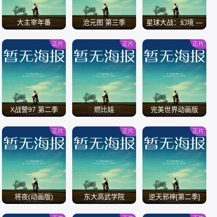
大主宰年番
沧元图 第三季
星球大战：幻境 —
第九个绝地武士[全
正片
正片
正片
集]
/
/
/
X战警97 第二季
燃比娃
完美世界动画版
正片
正片
正片
/
/
/
将夜(动画版)
东大高武学院
逆天邪神[第二季]