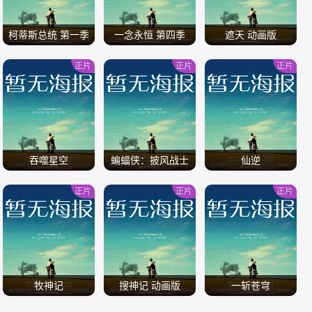
柯蒂斯总统 第一季
一念永恒 第四季
遮天 动画版
正片
正片
正片
/
/
/
吞噬星空
蝙蝠侠：披风战士
仙逆
第1-2季全
正片
正片
正片
/
/
/
牧神记
搜神记 动画版
一斩苍穹