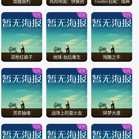
血腥腐朽
鸡肉帝国：快餐阴
Trustor丑闻：瑞典
谋
金融案内幕
正片
正片
正片
/
/
/
双枪红娘子
地球·劫后重生
残酷之手
正片
正片
正片
/
/
/
灵弈抽魂
战场上的萤火虫
碎梦大道
正片
正片
正片