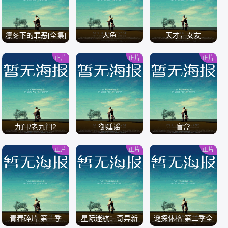
凛冬下的罪恶[全集]
人鱼
天才，女友
正片
正片
正片
/
/
/
九门/老九门2
御廷谣
盲盒
正片
正片
正片
/
/
/
青春碎片 第一季
星际迷航：奇异新
谜探休格 第二季全