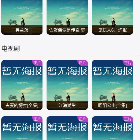
/
/
/
弗兰茨
佐贺偶像是传奇 梦
鬼玩人6：炼狱
想银河乐园
电视剧
/
/
/
正片
正片
正片
夫妻的博弈[全集]
江海潮生
昭阳公主[全集]
正片
正片
正片
/
/
/