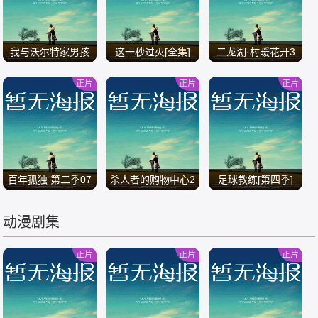
我与沃尔特家男孩
这一秒过火[全集]
二龙湖·村暖花开3
的生活[三季全]
[全集]
正片
正片
正片
/
/
/
百年孤独 第二季07
杀人者的购物中心2
足球教练[第四季]
动漫剧集
/
/
/
正片
正片
正片