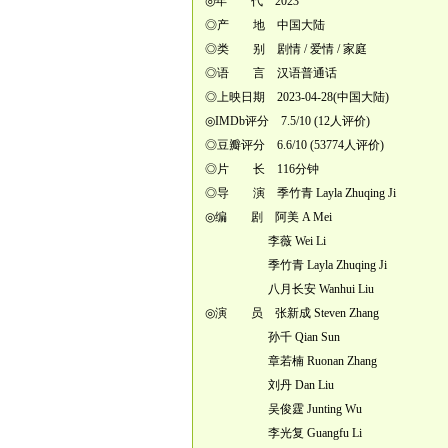
◎年 代 2023
◎产 地 中国大陆
◎类 别 剧情 / 爱情 / 家庭
◎语 言 汉语普通话
◎上映日期 2023-04-28(中国大陆)
◎IMDb评分 7.5/10 (12人评价)
◎豆瓣评分 6.6/10 (53774人评价)
◎片 长 116分钟
◎导 演 季竹青 Layla Zhuqing Ji
◎编 剧 阿美 A Mei
李薇 Wei Li
季竹青 Layla Zhuqing Ji
八月长安 Wanhui Liu
◎演 员 张新成 Steven Zhang
孙千 Qian Sun
章若楠 Ruonan Zhang
刘丹 Dan Liu
吴俊霆 Junting Wu
李光复 Guangfu Li