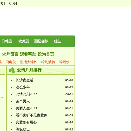
0名】
[动漫]
日韩剧
欧美剧
国配电影
综艺
求片留言
观看帮助
设为首页
狼
闪电侠
生活大爆炸
哈利波特
蝙蝠侠
爱情片月排行
长沙夜生活
05-28
这么多年
06-15
此情此刻2022
06-11
某个男人
06-19
美丽人生2023
06-01
看不见听不见也爱你
06-09
真爱别有用心
06-24
终极欧巴
06-12