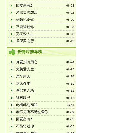
因爱富有2
06-03
爱很美味2023
06-02
倒数说爱你
05-30
不能错过你
06-03
完美爱人生
06-23
圣保罗之恋
06-13
爱情片推荐榜
真爱别有用心
06-24
完美爱人生
06-23
某个男人
06-19
这么多年
06-15
圣保罗之恋
06-13
终极欧巴
06-12
此情此刻2022
06-11
看不见听不见也爱你
06-09
因爱富有2
06-03
不能错过你
06-03