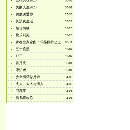
爱很美味2023
06-02
美丽人生2023
06-01
倒数说爱你
05-30
长沙夜生活
05-28
短信情缘
05-26
快乐到死
05-23
青春皇家恋曲：玛格丽特公主
05-11
五十度黑
05-09
12日
05-02
苦月亮
05-01
漂泊者
05-01
少女情怀总是诗
04-30
丈夫、太太与情人
04-30
回廊亭
04-24
倍儿喜欢你
04-24