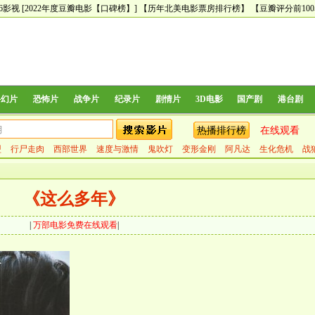
66影视
[2022年度豆瓣电影【口碑榜】]
【历年北美电影票房排行榜】
【豆瓣评分前10
科幻片
恐怖片
战争片
纪录片
剧情片
3D电影
国产剧
港台剧
热播排行榜
在线观看
盟
行尸走肉
西部世界
速度与激情
鬼吹灯
变形金刚
阿凡达
生化危机
战
《这么多年》
|
万部电影免费在线观看
|