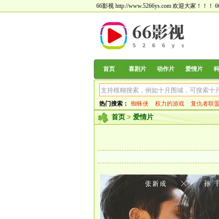
66影视 http://www.5266ys.com 欢迎大家！！！
首页
喜剧片
动作片
爱情片
热门搜索：
蜘蛛侠
权力的游戏
复仇者联
首页
>
爱情片