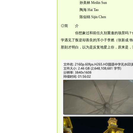
孙美林 Meilin Sun
陶海 Hai Tao
陈似锦 Sijin Chen
◎简 介
你想象过和前任久别重逢的场景吗？你会抱
学遇见了叛逆却善良的浑小子李燃（张新成 
那刻才明白，以为是反复地爱上你，原来是，