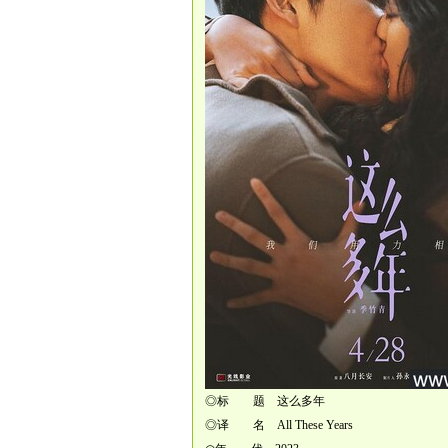
◎标 题 这么多年
◎译 名 All These Years